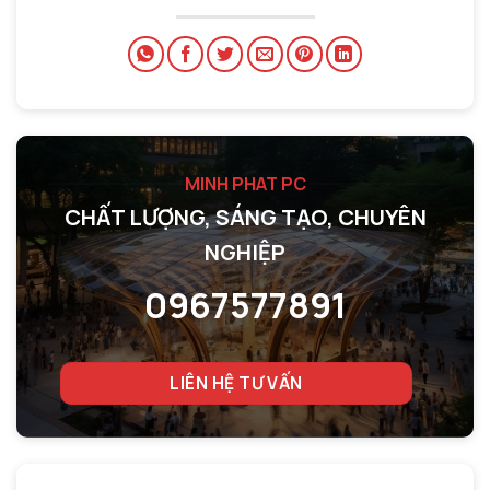
MINH PHAT PC
CHẤT LƯỢNG, SÁNG TẠO, CHUYÊN
NGHIỆP
0967577891
LIÊN HỆ TƯ VẤN