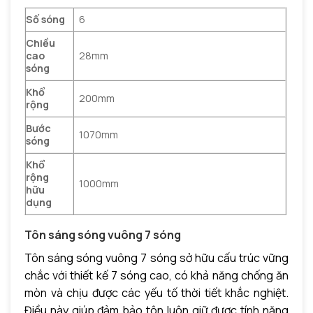
Số sóng
6
Chiều
cao
28mm
sóng
Khổ
200mm
rộng
Bước
1070mm
sóng
Khổ
rộng
1000mm
hữu
dụng
Tôn sáng sóng vuông 7 sóng
Tôn sáng sóng vuông 7 sóng sở hữu cấu trúc vững
chắc với thiết kế 7 sóng cao, có khả năng chống ăn
mòn và chịu được các yếu tố thời tiết khắc nghiệt.
Điều này giúp đảm bảo tôn luôn giữ được tính năng