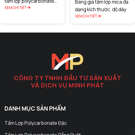
tấm lợp polycarbonate
Bảng giá tấm lợp mica đa
tại Hà Nội 2025
XEM CHI TIẾT
dạng kích thước, độ dày
XEM CHI TIẾT
CÔNG TY TNHH ĐẦU TƯ SẢN XUẤT
VÀ DỊCH VỤ MINH PHÁT
DANH MỤC SẢN PHẨM
Tấm Lợp Polycarbonate Đặc
Tấm Lợp Polycarbonate Rỗng Ruột