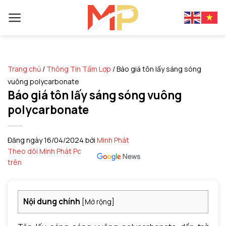
Skip
to
content
Trang chủ
/
Thông Tin Tấm Lợp
/
Báo giá tôn lấy sáng sóng
vuông polycarbonate
Báo giá tôn lấy sáng sóng vuông
polycarbonate
Đăng ngày
16/04/2024
bởi
Minh Phát
Theo dõi Minh Phát Pc
trên
Nội dung chính
[
Mở rộng
]