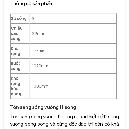
Thông số sản phẩm
Số sóng
9
Chiều
cao
22mm
sóng
Khổ
125mm
rộng
Bước
1070mm
sóng
Khổ
rộng
1000mm
hữu
dụng
Tôn sáng sóng vuông 11 sóng
Tôn sáng sóng vuông 11 sóng ngoài thiết kế 11 sóng
vuông song song vô cùng độc đáo thì còn có khả