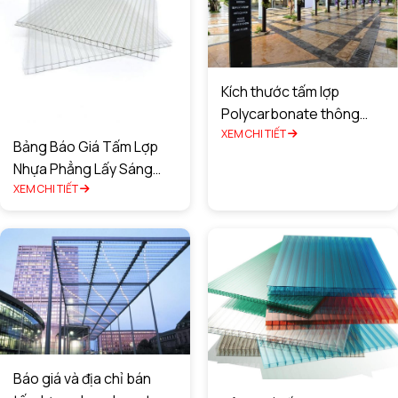
Kích thước tấm lợp
Polycarbonate thông
minh là bao nhiêu?
XEM CHI TIẾT
Bảng Báo Giá Tấm Lợp
Nhựa Phẳng Lấy Sáng
Chất Lượng Tốt Nhất
XEM CHI TIẾT
Báo giá và địa chỉ bán