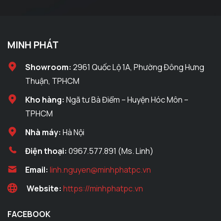
MINH PHÁT
Showroom:
2961 Quốc Lộ 1A, Phường Đông Hưng
Thuận, TPHCM
Kho hàng:
Ngã tư Bà Điểm – Huyện Hóc Môn –
TPHCM
Nhà máy:
Hà Nội
Điện thoại:
0967.577.891 (Ms. Linh)
Email:
linh.nguyen@minhphatpc.vn
Website:
https://minhphatpc.vn
FACEBOOK