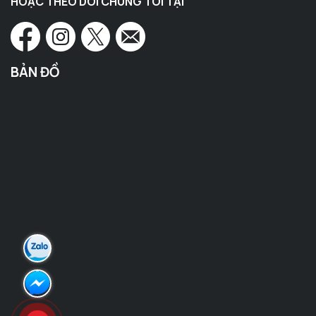
HOẶC THEO DÕI CHÚNG TÔI TẠI
BẢN ĐỒ