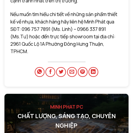
cạnh tranh nhất trên thị trường.
Nếu muốn tìm hiểu chi tiết về những sản phẩm thiết
kế về nhựa, khách hàng hãy liên hệ Minh Phát qua
SĐT: 096 757 7891 (Ms. Linh) – 0966 337 891
(Ms.Tư) hoặc đến trực tiếp showroom tại địa chỉ:
2961 Quốc Lộ 1A Phường Đông Hưng Thuận,
TPHCM.
MINH PHAT PC
CHẤT LƯỢNG, SÁNG TẠO, CHUYÊN
NGHIỆP