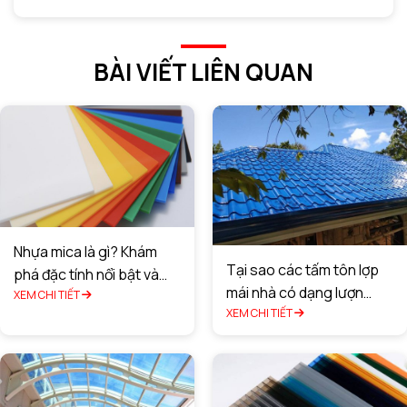
BÀI VIẾT LIÊN QUAN
Nhựa mica là gì? Khám
Tại sao các tấm tôn lợp
phá đặc tính nổi bật và
mái nhà có dạng lượn
ứng dụng
XEM CHI TIẾT
sóng?
XEM CHI TIẾT