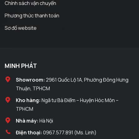
Chính sách vận chuyển
Phương thức thanh toán
Sơ đồ website
MINH PHÁT
Showroom:
2961 Quốc Lộ 1A, Phường Đông Hưng
Thuận, TPHCM
Kho hàng:
Ngã tư Bà Điểm – Huyện Hóc Môn –
TPHCM
Nhà máy:
Hà Nội
Điện thoại:
0967.577.891 (Ms. Linh)