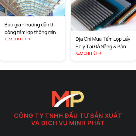
Báo giá – hướng dẫn thi
công tấm lợp thông minh
Địa Chỉ Mua Tấm Lợp Lấy
tại TPHCM
XEM CHI TIẾT
Poly Tại Đà Nẵng & Bảng
Giá Rẻ Tốt Nhất
XEM CHI TIẾT
CÔNG TY TNHH ĐẦU TƯ SẢN XUẤT
VÀ DỊCH VỤ MINH PHÁT