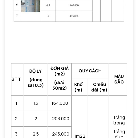
ĐƠN GIÁ
QUY CÁCH
ĐỘ LY
(m2)
MÀU
STT
(dung
SẮC
(dưới
Khổ
Chiều
sai 0.3)
50m2)
(m)
dài (m)
1
1.5
164.000
Trắng
2
2
203.000
trong
Trắng
3
2.5
245.000
1m22
đục