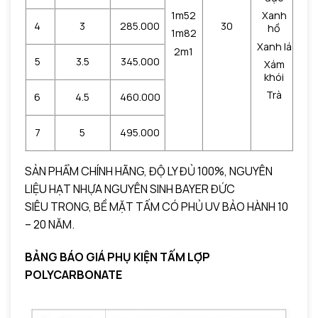
1m52
Xanh
4
3
285.000
30
hồ
1m82
Xanh lá
2m1
5
3.5
345.000
Xám
khói
Trà
6
4.5
460.000
7
5
495.000
SẢN PHẨM CHÍNH HÃNG, ĐỘ LY ĐỦ 100%, NGUYÊN
LIỆU HẠT NHỰA NGUYÊN SINH BAYER ĐỨC
SIÊU TRONG, BỀ MẶT TẤM CÓ PHỦ UV BẢO HÀNH 10
– 20 NĂM.
BẢNG BÁO GIÁ PHỤ KIỆN TẤM LỢP
POLYCARBONATE