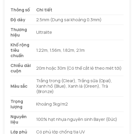
Thông số
Chi tiết
Độ dày
2.5mm (Dung sai khoảng 0.3mm)
Thương
Ultralite
hiệu
Khổ rộng
tiêu
1.22m, 1.56m, 1.82m, 2.1m
chuẩn
Chiều dài
20m hoặc 30m (Có thể cắt lẻ theo mét tới)
cuộn
Trắng trong (Clear), Trắng sữa (Opal),
Màu sắc
Xanh hồ (Blue), Xanh lá (Green), Trà
(Bronze)
Trọng
Khoảng 3kg/m2
lượng
Nguyên
100% hạt nhựa nguyên sinh Bayer (Đức)
liệu
Lớp phủ
Có phủ lớp chống tia UV