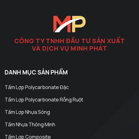
Các
Các
tùy
tùy
chọn
chọn
có
có
thể
thể
được
được
CÔNG TY TNHH ĐẦU TƯ SẢN XUẤT
chọn
chọn
VÀ DỊCH VỤ MINH PHÁT
trên
trên
trang
trang
sản
sản
phẩm
phẩm
DANH MỤC SẢN PHẨM
Tấm Lợp Polycarbonate Đặc
Tấm Lợp Polycarbonate Rỗng Ruột
Tấm Lợp Nhựa Sóng
Tấm Nhựa Thông Minh
Tấm Lợp Composite