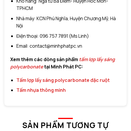
Kho hàng: Ngã tư Bà Điểm- Huyện Hóc Môn-
TPHCM
Nhà máy: KCN Phú Nghĩa, Huyện Chương Mỹ, Hà
Nội
Điện thoại: 096 757 7891 (Ms Linh)
Email: contact@minhphatpc.vn
Xem thêm các dòng sản phẩm
tấm lợp lấy sáng
polycarbonate
tại Minh Phát PC:
Tấm lợp lấy sáng polycarbonate đặc ruột
Tấm nhựa thông minh
SẢN PHẨM TƯƠNG TỰ