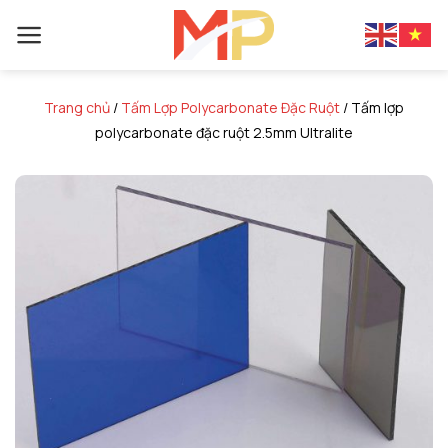
Skip
to
content
Trang chủ
/
Tấm Lợp Polycarbonate Đặc Ruột
/
Tấm lợp
polycarbonate đặc ruột 2.5mm Ultralite