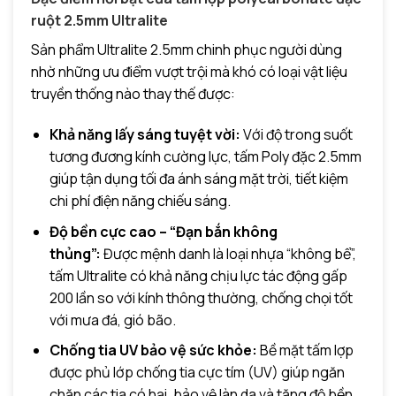
ruột 2.5mm Ultralite
Sản phẩm Ultralite 2.5mm chinh phục người dùng
nhờ những ưu điểm vượt trội mà khó có loại vật liệu
truyền thống nào thay thế được:
Khả năng lấy sáng tuyệt vời:
Với độ trong suốt
tương đương kính cường lực, tấm Poly đặc 2.5mm
giúp tận dụng tối đa ánh sáng mặt trời, tiết kiệm
chi phí điện năng chiếu sáng.
Độ bền cực cao – “Đạn bắn không
thủng”:
Được mệnh danh là loại nhựa “không bể”,
tấm Ultralite có khả năng chịu lực tác động gấp
200 lần so với kính thông thường, chống chọi tốt
với mưa đá, gió bão.
Chống tia UV bảo vệ sức khỏe:
Bề mặt tấm lợp
được phủ lớp chống tia cực tím (UV) giúp ngăn
chặn các tia có hại, bảo vệ làn da và tăng độ bền