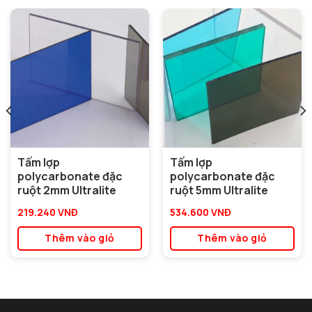
Tấm lợp
Tấm lợp
polycarbonate đặc
polycarbonate đặc
ruột 2mm Ultralite
ruột 5mm Ultralite
Sản
Sản
219.240
VNĐ
534.600
VNĐ
phẩm
phẩm
Thêm vào giỏ
Thêm vào giỏ
này
này
có
có
nhiều
nhiều
biến
biến
thể.
thể.