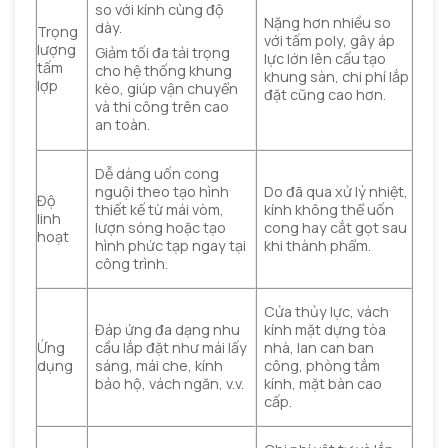
so với kính cùng độ
Nặng hơn nhiều so
dày.
Trọng
với tấm poly, gây áp
lượng
Giảm tối đa tải trọng
lực lớn lên cấu tạo
tấm
cho hệ thống khung
khung sàn, chi phí lắp
lợp
kèo, giúp vận chuyển
đặt cũng cao hơn.
và thi công trên cao
an toàn.
Dễ dàng uốn cong
nguội theo tạo hình
Do đã qua xử lý nhiệt,
Độ
thiết kế từ mái vòm,
kính không thể uốn
linh
lượn sóng hoặc tạo
cong hay cắt gọt sau
hoạt
hình phức tạp ngay tại
khi thành phẩm.
công trình.
Cửa thủy lực, vách
Đáp ứng đa dạng nhu
kính mặt dựng tòa
Ứng
cầu lắp đặt như mái lấy
nhà, lan can ban
dụng
sáng, mái che, kính
công, phòng tắm
bảo hộ, vách ngăn, v.v.
kính, mặt bàn cao
cấp.