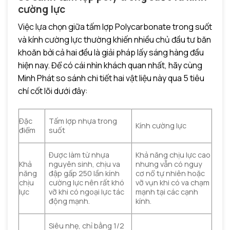
cường lực
Việc lựa chọn giữa tấm lợp Polycarbonate trong suốt
và kính cường lực thường khiến nhiều chủ đầu tư băn
khoăn bởi cả hai đều là giải pháp lấy sáng hàng đầu
hiện nay. Để có cái nhìn khách quan nhất, hãy cùng
Minh Phát so sánh chi tiết hai vật liệu này qua 5 tiêu
chí cốt lõi dưới đây:
Đặc
Tấm lợp nhựa trong
Kính cường lực
điểm
suốt
Được làm từ nhựa
Khả năng chịu lực cao
Khả
nguyên sinh, chịu va
nhưng vẫn có nguy
năng
đập gấp 250 lần kính
cơ nổ tự nhiên hoặc
chịu
cường lực nên rất khó
vỡ vụn khi có va chạm
lực
vỡ khi có ngoại lực tác
mạnh tại các cạnh
động mạnh.
kính.
Siêu nhẹ, chỉ bằng 1/2