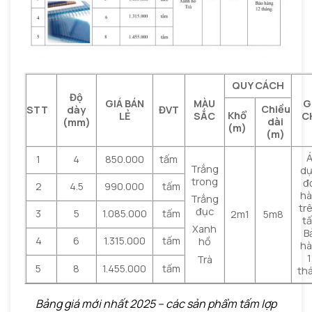
QUY CÁCH
Độ
GIÁ BÁN
MÀU
G
Chiều
STT
dày
ĐVT
Khổ
LẺ
SẮC
C
dài
(mm)
(m)
(m)
1
4
850.000
tấm
Trắng
d
trong
đ
2
4.5
990.000
tấm
h
Trắng
tr
đục
3
5
1.085.000
tấm
2m1
5m8
t
Xanh
B
4
6
1.315.000
tấm
hồ
h
Trà
5
8
1.455.000
tấm
th
Bảng giá mới nhất 2025 – các sản phẩm tấm lợp