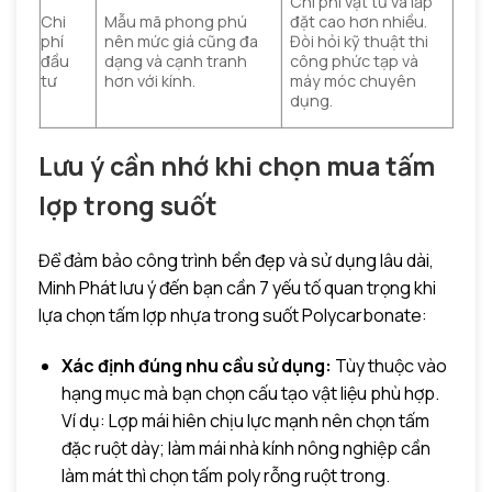
Chi phí vật tư và lắp
Chi
Mẫu mã phong phú
đặt cao hơn nhiều.
phí
nên mức giá cũng đa
Đòi hỏi kỹ thuật thi
đầu
dạng và cạnh tranh
công phức tạp và
tư
hơn với kính.
máy móc chuyên
dụng.
Lưu ý cần nhớ khi chọn mua tấm
lợp trong suốt
Để đảm bảo công trình bền đẹp và sử dụng lâu dài,
Minh Phát lưu ý đến bạn cần 7 yếu tố quan trọng khi
lựa chọn tấm lợp nhựa trong suốt Polycarbonate:
Xác định đúng nhu cầu sử dụng:
Tùy thuộc vào
hạng mục mà bạn chọn cấu tạo vật liệu phù hợp.
Ví dụ: Lợp mái hiên chịu lực mạnh nên chọn tấm
đặc ruột dày; làm mái nhà kính nông nghiệp cần
làm mát thì chọn tấm poly rỗng ruột trong.