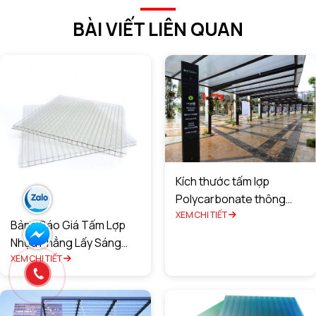
BÀI VIẾT LIÊN QUAN
Kích thước tấm lợp
Polycarbonate thông
minh là bao nhiêu?
XEM CHI TIẾT
Bảng Báo Giá Tấm Lợp
Nhựa Phẳng Lấy Sáng
Chất Lượng Tốt Nhất
XEM CHI TIẾT