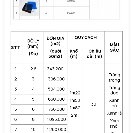
QUY CÁCH
ĐƠN GIÁ
ĐỘ LY
(m2)
MÀU
(mm)
STT
SẮC
Khổ
Chiều
(dưới
(Đủ)
(m)
dài (m)
50m2)
1
2.6
343.200
Trắng
2
3
396.000
trong
Trắng
3
4
504.000
1m22
đục
4
5
630.000
1m52
Xanh
30
hồ
1m82
5
6
756.000
Xanh lá
2m1
6
8
1.095.000
Xám
khói
7
10
1.260.000