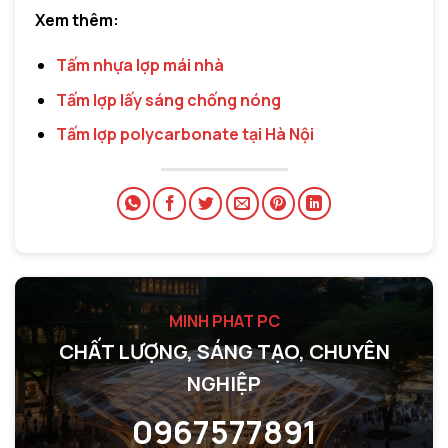
Xem thêm:
Tấm nhựa lợp mái nhà
Tấm lợp lấy sáng chống nóng
Tấm lợp polycarbonate tại Hà Nội
MINH PHAT PC
CHẤT LƯỢNG, SÁNG TẠO, CHUYÊN
NGHIỆP
0967577891