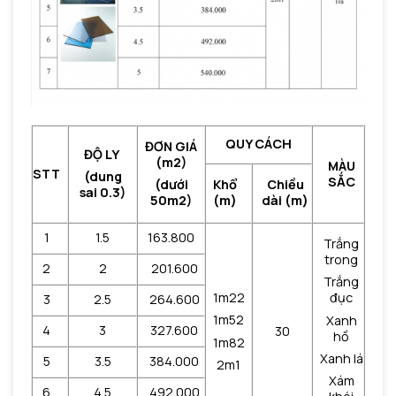
QUY CÁCH
ĐƠN GIÁ
ĐỘ LY
(m2)
MÀU
STT
(dung
SẮC
Khổ
Chiều
(dưới
sai 0.3)
(m)
dài (m)
50m2)
1
1.5
163.800
Trắng
trong
2
2
201.600
Trắng
1m22
đục
3
2.5
264.600
1m52
Xanh
4
3
327.600
30
hồ
1m82
Xanh lá
5
3.5
384.000
2m1
Xám
6
4.5
492.000