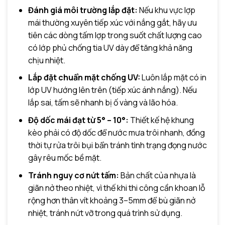
Đánh giá môi trường lắp đặt:
Nếu khu vực lợp
mái thường xuyên tiếp xúc với nắng gắt, hãy ưu
tiên các dòng tấm lợp trong suốt chất lượng cao
có lớp phủ chống tia UV dày để tăng khả năng
chịu nhiệt.
Lắp đặt chuẩn mặt chống UV:
Luôn lắp mặt có in
lớp UV hướng lên trên (tiếp xúc ánh nắng). Nếu
lắp sai, tấm sẽ nhanh bị ố vàng và lão hóa.
Độ dốc mái đạt từ 5° – 10°:
Thiết kế hệ khung
kèo phải có độ dốc để nước mưa trôi nhanh, đồng
thời tự rửa trôi bụi bẩn tránh tình trạng đọng nước
gây rêu mốc bề mặt.
Tránh nguy cơ nứt tấm:
Bản chất của nhựa là
giãn nở theo nhiệt, vì thế khi thi công cần khoan lỗ
rộng hơn thân vít khoảng 3–5mm để bù giãn nở
nhiệt, tránh nứt vỡ trong quá trình sử dụng.