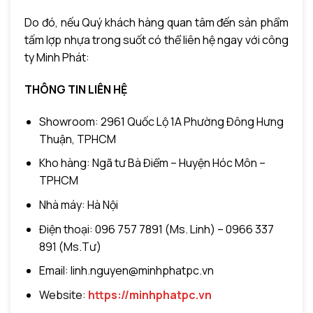
Do đó, nếu Quý khách hàng quan tâm đến sản phẩm
tấm lợp nhựa trong suốt có thể liên hệ ngay với công
ty Minh Phát:
THÔNG TIN LIÊN HỆ
Showroom: 2961 Quốc Lộ 1A Phường Đông Hưng
Thuận, TPHCM
Kho hàng: Ngã tư Bà Điểm – Huyện Hóc Môn –
TPHCM
Nhà máy: Hà Nội
Điện thoại: 096 757 7891 (Ms. Linh) – 0966 337
891 (Ms.Tư)
Email: linh.nguyen@minhphatpc.vn
Website:
https://minhphatpc.vn