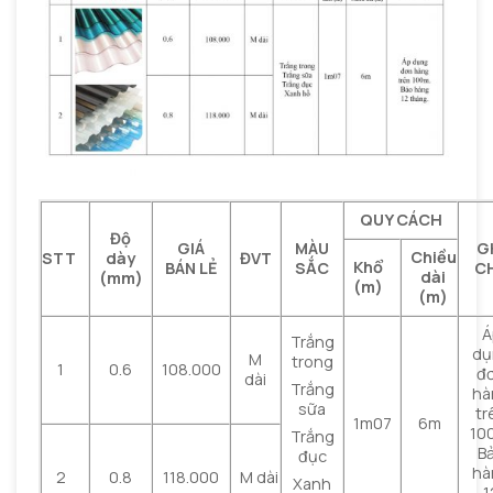
QUY CÁCH
Độ
GIÁ
MÀU
G
Chiều
STT
dày
ĐVT
Khổ
BÁN LẺ
SẮC
C
dài
(mm)
(m)
(m)
Á
Trắng
dụ
M
trong
1
0.6
108.000
đ
dài
Trắng
hà
sữa
tr
1m07
6m
10
Trắng
B
đục
hà
2
0.8
118.000
M dài
Xanh
1