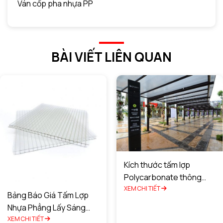
Ván cốp pha nhựa PP
BÀI VIẾT LIÊN QUAN
Kích thước tấm lợp
Polycarbonate thông
minh là bao nhiêu?
XEM CHI TIẾT
Bảng Báo Giá Tấm Lợp
Nhựa Phẳng Lấy Sáng
Chất Lượng Tốt Nhất
XEM CHI TIẾT