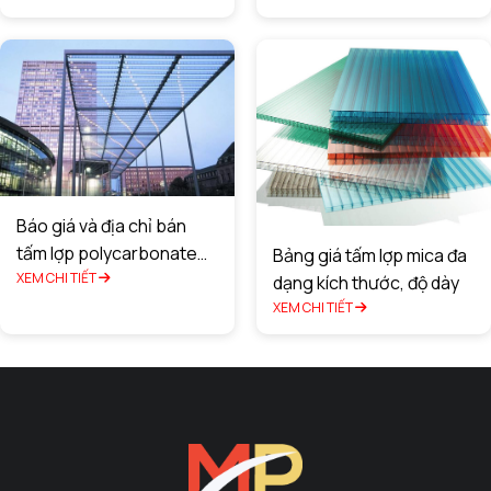
Báo giá và địa chỉ bán
tấm lợp polycarbonate
Bảng giá tấm lợp mica đa
tại Hà Nội 2025
XEM CHI TIẾT
dạng kích thước, độ dày
XEM CHI TIẾT