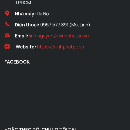
TPHCM
Nhà máy:
Hà Nội
Điện thoại:
0967.577.891 (Ms. Linh)
Email:
linh.nguyen@minhphatpc.vn
Website:
https://minhphatpc.vn
FACEBOOK
HOẶC THEO DÕI CHÚNG TÔI TẠI