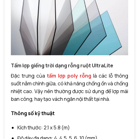
Tấm lợp giếng trời dạng rỗng ruột
UltraLite
Đặc trưng của
tấm lợp poly rỗng
là các lỗ thông
suốt nằm chính giữa, có khả năng chống ồn và chống
nhiệt cao. Vậy
nên thường được sử dụng để lợp mái
ban công, hay tạo vách ngăn nội thất tại nhà.
Thông số kỹ thuật
Kích thước: 2.1 x 5.8 (m)
Độ dày đa dạng: 4, 4.5, 5, 6, 10 (mm)