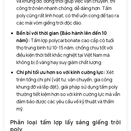
và khung đỡ, đồng thời giúp việc vận chuyển, thi
công trở nên nhanh chóng, dễ dàng hơn. Tấm
poly cũng rất linh hoạt, có thể uốn cong để tạo ra
các mái vòm giếng trời độc đáo.
Bền bỉ với thời gian (Bảo hành lên đến 10
năm):
Tấm lợp polycarbonate cao cấp có tuổi
thọ trung bình từ 10-15 năm, chống chịu tốt với
điều kiện thời tiết khắc nghiệt tại Việt Nam mà
không bị ố vàng hay suy giảm chất lượng.
Chi phí tối ưu hơn so với kính cường lực:
Xét
trên tổng chi phí (vật tư, vận chuyển, gia công
khung đỡ và lắp đặt), giải pháp sử dụng tấm poly
thường tiết kiệm hơn so với kính cường lực mà vẫn
đảm bảo được các yêu cầu về kỹ thuật và thẩm
mỹ.
Phân loại tấm lợp lấy sáng giếng trời
poly