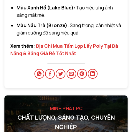
Màu Xanh Hồ (Lake Blue):
Tạo hiệu ứng ánh
sáng mát mẻ.
Màu Nâu Trà (Bronze):
Sang trọng, cản nhiệt và
giảm cường độ sáng hiệu quả.
Xem thêm:
Địa Chỉ Mua Tấm Lợp Lấy Poly Tại Đà
Nẵng & Bảng Giá Rẻ Tốt Nhất
MINH PHAT PC
CHẤT LƯỢNG, SÁNG TẠO, CHUYÊN
NGHIỆP