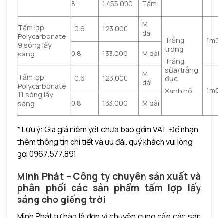
8
1.455.000
Tấm
M
Tấm lợp
0.6
123.000
dài
Polycarbonate
Trắng
1m
9 sóng lấy
trong
0.8
133.000
M dài
sáng
Trắng
sữa/trắng
M
Tấm lợp
0.6
123.000
đục
dài
Polycarbonate
1m
Xanh hồ
11 sóng lấy
0.8
133.000
M dài
sáng
* Lưu ý: Giá giá niêm yết chưa bao gồm VAT. Để nhận
thêm thông tin chi tiết và ưu đãi, quý khách vui lòng
gọi 0967.577.891
Minh Phát – Công ty chuyên sản xuất và
phân phối các sản phẩm tấm lợp lấy
sáng cho giếng trời
Minh Phát tự hào là đơn vị chuyên cung cấp các sản