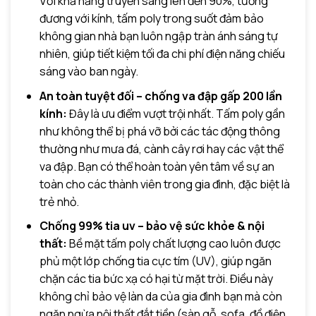
Với khả năng truyền sáng lên đến 90%, tương
đương với kính, tấm poly trong suốt đảm bảo
không gian nhà bạn luôn ngập tràn ánh sáng tự
nhiên, giúp tiết kiệm tối đa chi phí điện năng chiếu
sáng vào ban ngày.
An toàn tuyệt đối – chống va đập gấp 200 lần
kính:
Đây là ưu điểm vượt trội nhất. Tấm poly gần
như không thể bị phá vỡ bởi các tác động thông
thường như mưa đá, cành cây rơi hay các vật thể
va đập. Bạn có thể hoàn toàn yên tâm về sự an
toàn cho các thành viên trong gia đình, đặc biệt là
trẻ nhỏ.
Chống 99% tia uv – bảo vệ sức khỏe & nội
thất:
Bề mặt tấm poly chất lượng cao luôn được
phủ một lớp chống tia cực tím (UV), giúp ngăn
chặn các tia bức xạ có hại từ mặt trời. Điều này
không chỉ bảo vệ làn da của gia đình bạn mà còn
ngăn ngừa nội thất đắt tiền (sàn gỗ, sofa, đồ điện