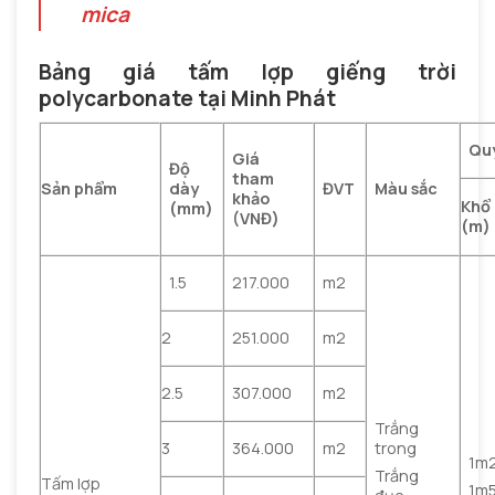
mica
Bảng giá tấm lợp giếng trời
polycarbonate tại Minh Phát
Qu
Giá
Độ
tham
Sản phẩm
dày
ĐVT
Màu sắc
khảo
Khổ
(mm)
(VNĐ)
(m)
1.5
217.000
m2
2
251.000
m2
2.5
307.000
m2
Trắng
trong
3
364.000
m2
1m
Trắng
Tấm lợp
1m