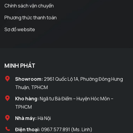
Chính sách vận chuyển
Phương thức thanh toán
Sơ đồ website
MINH PHÁT
Showroom:
2961 Quốc Lộ 1A, Phường Đông Hưng
Thuận, TPHCM
Kho hàng:
Ngã tư Bà Điểm – Huyện Hóc Môn –
TPHCM
Nhà máy:
Hà Nội
Điện thoại:
0967.577.891 (Ms. Linh)