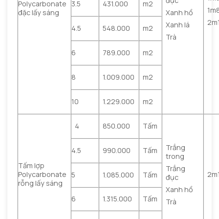
đục
Polycarbonate
3.5
431.000
m2
1m
Xanh hồ
đặc lấy sáng
2m
Xanh lá
4.5
548.000
m2
Trà
6
789.000
m2
8
1.009.000
m2
10
1.229.000
m2
4
850.000
Tấm
Trắng
4.5
990.000
Tấm
trong
Tấm lợp
Trắng
Polycarbonate
2m
5
1.085.000
Tấm
đục
rỗng lấy sáng
Xanh hồ
6
1.315.000
Tấm
Trà