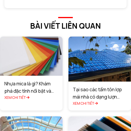
BÀI VIẾT LIÊN QUAN
Nhựa mica là gì? Khám
Tại sao các tấm tôn lợp
phá đặc tính nổi bật và
mái nhà có dạng lượn
ứng dụng
XEM CHI TIẾT
sóng?
XEM CHI TIẾT