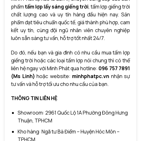
phẩm
tấm lợp lấy sáng giếng trời
, tấm lợp giếng trời
chất lượng cao và uy tín hàng đầu hiện nay. Sản
phẩm đạt tiêu chuẩn quốc tế, giá thành phù hợp, cam
kết uy tín
, cùng đội ngũ nhân viên chuyên nghiệp
luôn sẵn sàng tư vấn, hỗ trợ tốt nhất 24/7.
Do đó, nếu bạn và gia đình có nhu cầu mua tấm lợp
giếng trời hoặc các loại tấm lợp nói chung thì có thể
liên hệ ngay với Minh Phát qua hotline:
096 757 7891
(Ms Linh)
hoặc website:
minhphatpc.vn
nhận sự
tư vấn và hỗ trợ tối ưu cho nhu cầu của bạn.
THÔNG TIN LIÊN HỆ
Showroom: 2961 Quốc Lộ 1A Phường Đông Hưng
Thuận, TPHCM
Kho hàng: Ngã tư Bà Điểm – Huyện Hóc Môn –
TPHCM