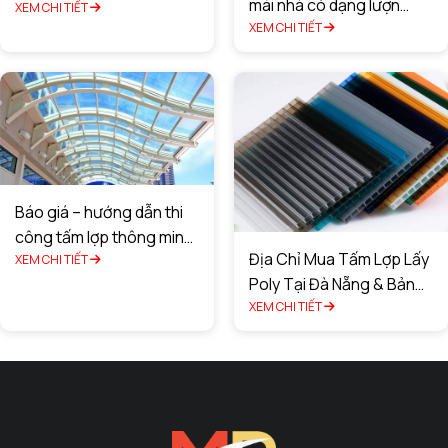
mái nhà có dạng lượn
ứng dụng
XEM CHI TIẾT
sóng?
XEM CHI TIẾT
Báo giá – hướng dẫn thi
công tấm lợp thông minh
Địa Chỉ Mua Tấm Lợp Lấy
tại TPHCM
XEM CHI TIẾT
Poly Tại Đà Nẵng & Bảng
Giá Rẻ Tốt Nhất
XEM CHI TIẾT