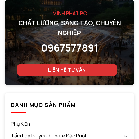
MINH PHAT PC
CHẤT LƯỢNG, SÁNG TẠO, CHUYÊN
NGHIỆP
0967577891
LIÊN HỆ TƯ VẤN
DANH MỤC SẢN PHẨM
Phụ Kiện
Tấm Lợp Polycarbonate Đặc Ruột