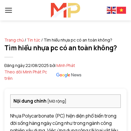
Skip
to
content
Trang chủ
/
Tin tức
/
Tìm hiểu nhựa pc có an toàn không?
Tìm hiểu nhựa pc có an toàn không?
Đăng ngày
22/08/2025
bởi
Minh Phát
Theo dõi Minh Phát Pc
trên
Nội dung chính
[
Mở rộng
]
Nhựa Polycarbonate (PC) hiện diện phổ biến trong
đời sống hàng ngày cũng như trong ngành công
nghiệp xây dựng. Việc ứng dụng rộng rãi loại vật liệu