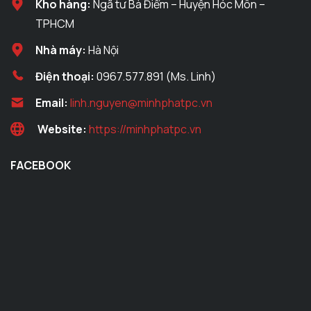
Kho hàng:
Ngã tư Bà Điểm – Huyện Hóc Môn –
TPHCM
Nhà máy:
Hà Nội
Điện thoại:
0967.577.891 (Ms. Linh)
Email:
linh.nguyen@minhphatpc.vn
Website:
https://minhphatpc.vn
FACEBOOK