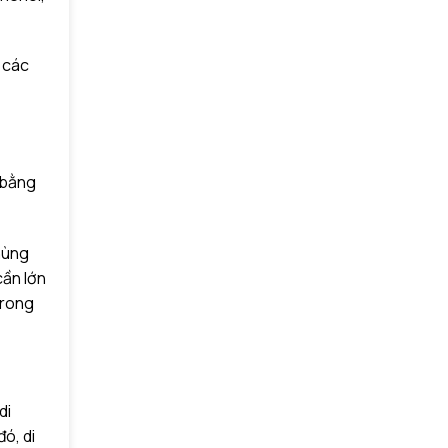
 các
 bằng
hùng
cần lớn
trong
di
ó, di