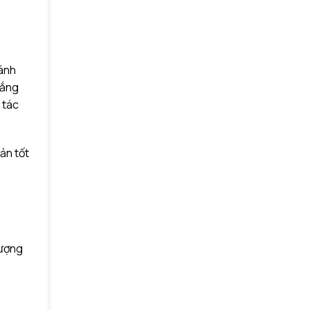
 ánh
nắng
 tác
ản tốt
tượng