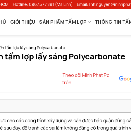
.HCM
Hotline: 0967.577.891 (Ms Linh)
Email: linh.nguyen@minhpha
HỦ
GIỚI THIỆU
SẢN PHẨM TẤM LỢP
THÔNG TIN TẤ
yển tấm lợp lấy sáng Polycarbonate
n tấm lợp lấy sáng Polycarbonate
Theo dõi Minh Phát Pc
trên
 lực cho các công trình xây dựng và cần được bảo quản đúng c
ẻ sau đây, để tránh các
sai lầm không đáng có trong quá trình 