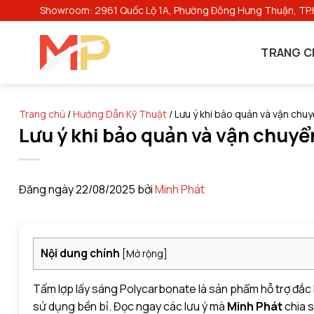
Skip
Showroom: 2961 Quốc Lộ 1A, Phường Đông Hưng Thuận, TP
to
content
TRANG C
Trang chủ
/
Hướng Dẫn Kỹ Thuật
/
Lưu ý khi bảo quản và vận chu
Lưu ý khi bảo quản và vận chuyể
Đăng ngày
22/08/2025
bởi
Minh Phát
Nội dung chính
[
Mở rộng
]
Tấm lợp lấy sáng Polycarbonate là sản phẩm hỗ trợ đắc
sử dụng bền bỉ. Đọc ngay các lưu ý mà
Minh Phát
chia s