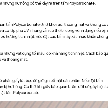
 đa những hư hỏng có thể xảy ra trên tấm Polycarbonate.
quản tấm Polycarbonate ở nơi khô ráo, thoáng mát và không có
t và có lớp phủ UV, nhưng vẫn có thể bị cong vênh dạng nếu bị 
xu hướng tích nhiệt, nếu đặt các tấm này xát nhau khiến chúng
xa những vật dụng tối màu, có khả năng tích nhiệt. Cách bảo qu
o và thoáng mát.
phần giấy lót bọc để giữ gìn bề mặt sản phẩm. Nếu đặt tấm
n bị hư hỏng. Cụ thể, khi giấy bảo quản bị ẩm ướt sẽ gây hiện 
 mặt tấm Polycarbonate.