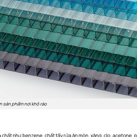
n sản phẩm nơi khô ráo
 chất như benzene, chất tẩy rửa ăn mòn, xăng, clo, acetone, 