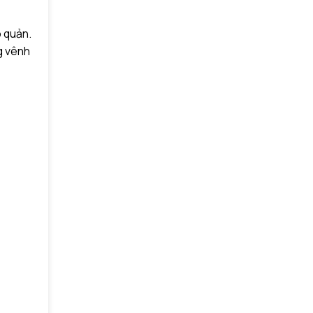
o quản.
g vênh