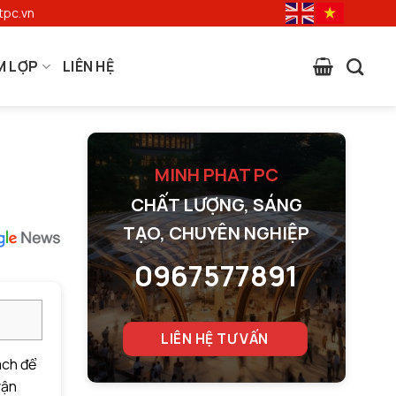
tpc.vn
M LỢP
LIÊN HỆ
MINH PHAT PC
CHẤT LƯỢNG, SÁNG
TẠO, CHUYÊN NGHIỆP
0967577891
LIÊN HỆ TƯ VẤN
ách để
vận