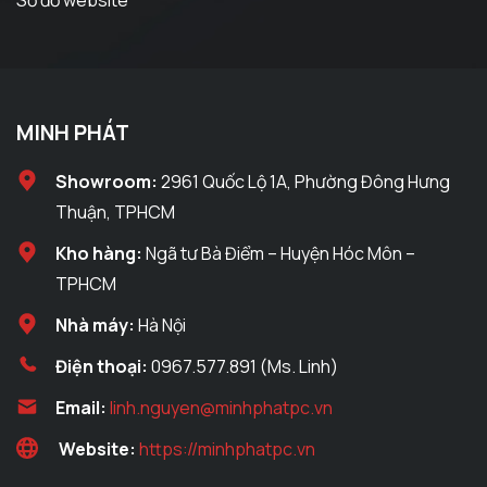
MINH PHÁT
Showroom:
2961 Quốc Lộ 1A, Phường Đông Hưng
Thuận, TPHCM
Kho hàng:
Ngã tư Bà Điểm – Huyện Hóc Môn –
TPHCM
Nhà máy:
Hà Nội
Điện thoại:
0967.577.891 (Ms. Linh)
Email:
linh.nguyen@minhphatpc.vn
Website:
https://minhphatpc.vn