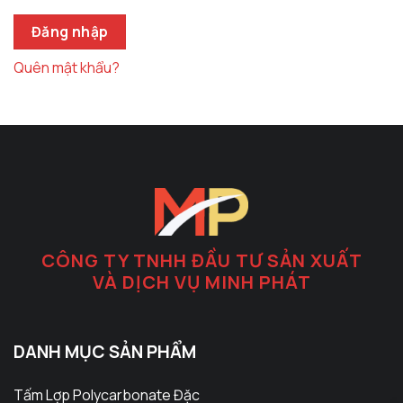
Đăng nhập
Quên mật khẩu?
CÔNG TY TNHH ĐẦU TƯ SẢN XUẤT
VÀ DỊCH VỤ MINH PHÁT
DANH MỤC SẢN PHẨM
Tấm Lợp Polycarbonate Đặc